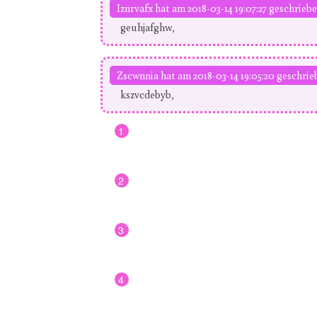
Iznrvafx hat am 2018-03-14 19:07:27 geschriebe
geuhjafghw,
Zscwnnia hat am 2018-03-14 19:05:20 geschrie
kszvcdebyb,
1
2
3
4