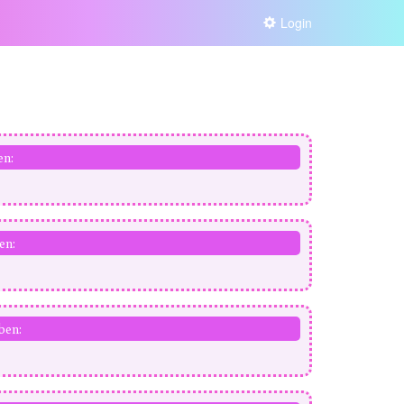
Login
en:
en:
ben: