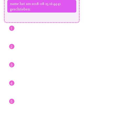
name hat am 2018-08-25 16:44:41
geschrieben:
1
2
3
4
5