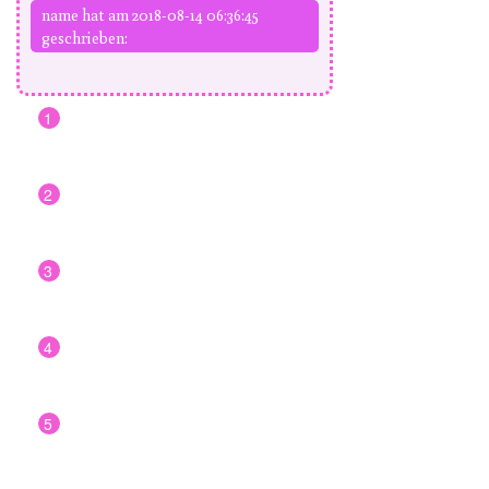
name hat am 2018-08-14 06:36:45
geschrieben:
1
2
3
4
5