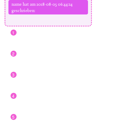
name hat am 2018-08-05 06:44:24
geschrieben:
1
2
3
4
5