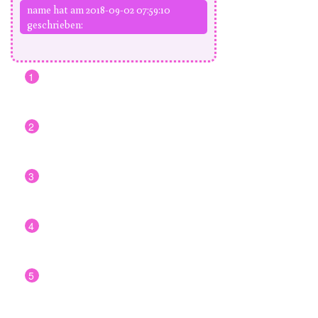
name hat am 2018-09-02 07:59:10
geschrieben:
1
2
3
4
5